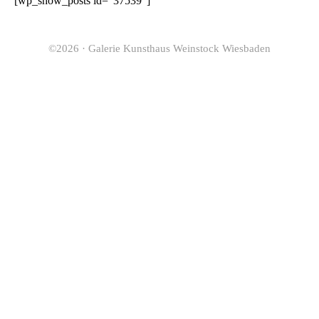
[wp_show_posts id=“37539″]
©2026 · Galerie Kunsthaus Weinstock Wiesbaden