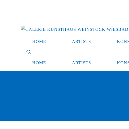
Zum
Inhalt
springen
HOME
ARTISTS
KON
HOME
ARTISTS
KON