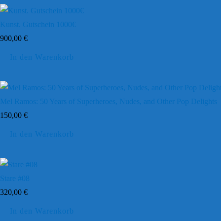
Kunst. Gutschein 1000€
900,00
€
In den Warenkorb
Mel Ramos: 50 Years of Superheroes, Nudes, and Other Pop Delights
150,00
€
In den Warenkorb
Stare #08
320,00
€
In den Warenkorb