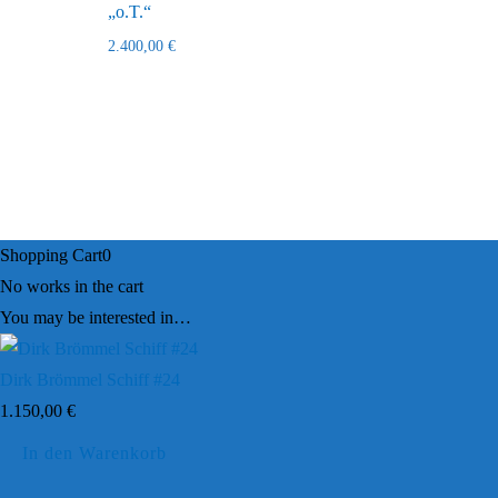
„o.T.“
2.400,00
€
Shopping Cart
0
No works in the cart
You may be interested in…
Dirk Brömmel Schiff #24
1.150,00
€
In den Warenkorb