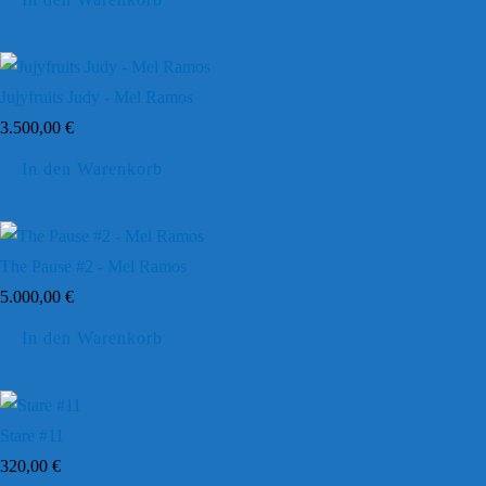
Jujyfruits Judy - Mel Ramos
3.500,00
€
In den Warenkorb
The Pause #2 - Mel Ramos
5.000,00
€
In den Warenkorb
Stare #11
320,00
€