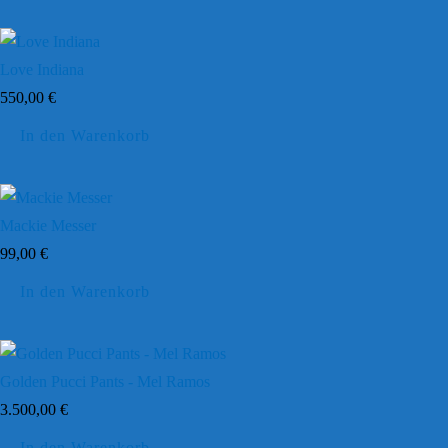
Love Indiana
550,00
€
In den Warenkorb
Mackie Messer
99,00
€
In den Warenkorb
Golden Pucci Pants - Mel Ramos
3.500,00
€
In den Warenkorb