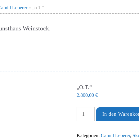
amill Leberer
»
„o.T.“
Kunsthaus Weinstock.
„O.T.“
2.800,00
€
"o.T."
In den Warenko
Menge
Kategorien:
Camill Leberer
,
Sku