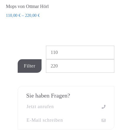
Mops von Ottmar Hörl
110,00
€
–
220,00
€
Min.
Max.
Preis
Preis
Filter
Sie haben Fragen?
Jetzt anrufen
E-Mail schreiben