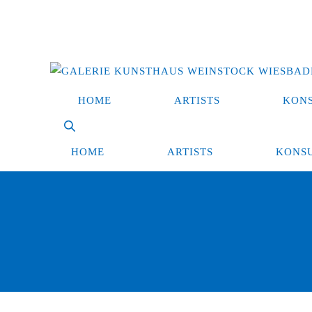
Zum
Inhalt
springen
HOME
ARTISTS
KON
HOME
ARTISTS
KONS