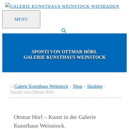
Zum
Inhalt
MENU
springen
SPONTI VON OTTMAR HÖRL
GALERIE KUNSTHAUS WEINSTOCK
⌂
Galerie Kunsthaus Weinstock
»
Shop
»
Skulptur
»
Sponti von Ottmar Hörl
Ottmar Hörl – Kunst in der Galerie
Kunsthaus Weinstock.