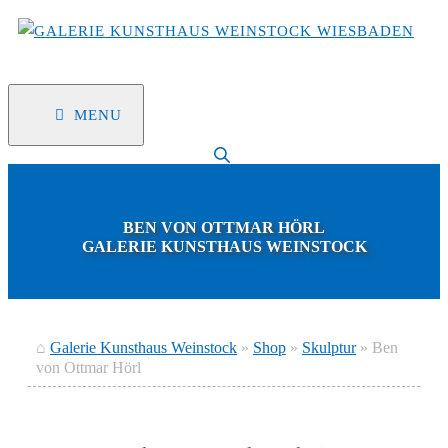
Zum
Inhalt
springen
MENU
BEN VON OTTMAR HÖRL
GALERIE KUNSTHAUS WEINSTOCK
⌂
Galerie Kunsthaus Weinstock
»
Shop
»
Skulptur
»
Ben
von Ottmar Hörl