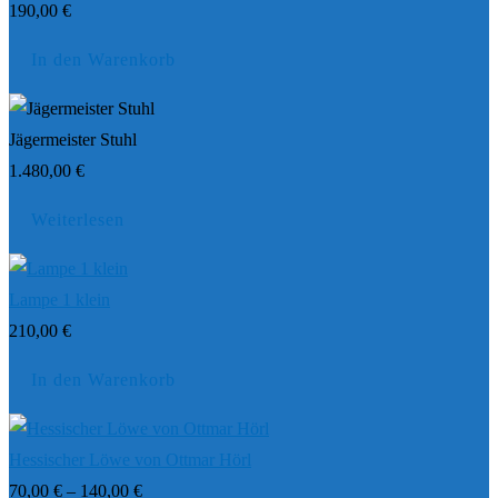
190,00
€
In den Warenkorb
Jägermeister Stuhl
1.480,00
€
Weiterlesen
Lampe 1 klein
210,00
€
In den Warenkorb
Hessischer Löwe von Ottmar Hörl
70,00
€
–
140,00
€