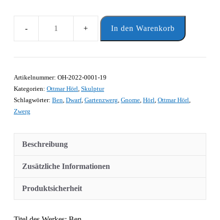
In den Warenkorb
Ben
von
Ottmar
Hörl
Artikelnummer:
OH-2022-0001-19
Menge
Kategorien:
Ottmar Hörl
,
Skulptur
Schlagwörter:
Ben
,
Dwarf
,
Gartenzwerg
,
Gnome
,
Hörl
,
Ottmar Hörl
,
Zwerg
Beschreibung
Zusätzliche Informationen
Produktsicherheit
Titel des Werkes: Ben