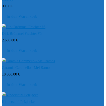
99,00
€
In den Warenkorb
Dirk Brömmel Frachter #5
2.600,00
€
In den Warenkorb
Caramia Caramello - Mel Ramos
10.000,00
€
In den Warenkorb
Kinderstuhl Pelzjacke