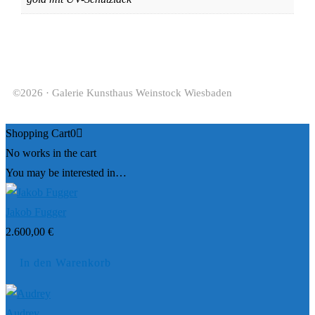
©2026 · Galerie Kunsthaus Weinstock Wiesbaden
Shopping Cart
0
No works in the cart
You may be interested in…
Jakob Fugger
2.600,00
€
In den Warenkorb
Audrey