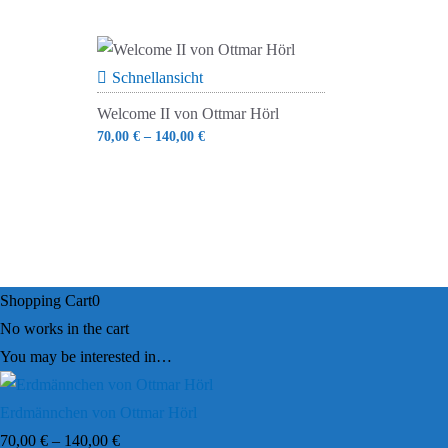
Schnellansicht
Welcome II von Ottmar Hörl
70,00
€
–
140,00
€
Shopping Cart
0
No works in the cart
You may be interested in…
Erdmännchen von Ottmar Hörl
70,00
€
–
140,00
€