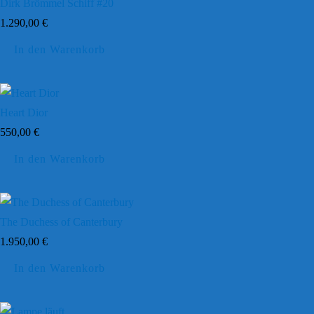
Dirk Brömmel Schiff #20
1.290,00
€
In den Warenkorb
Heart Dior
550,00
€
In den Warenkorb
The Duchess of Canterbury
1.950,00
€
In den Warenkorb