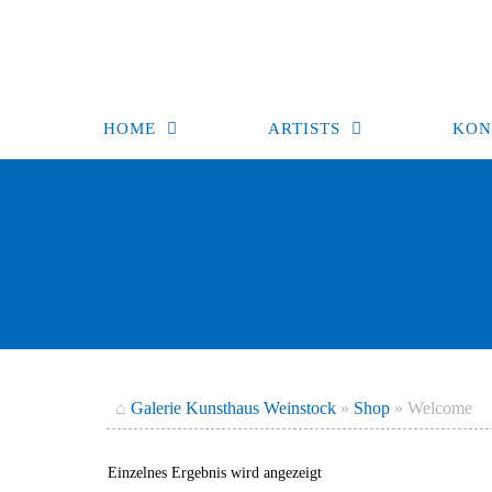
Zum
Inhalt
springen
HOME
ARTISTS
KON
⌂
Galerie Kunsthaus Weinstock
»
Shop
»
Welcome
Einzelnes Ergebnis wird angezeigt