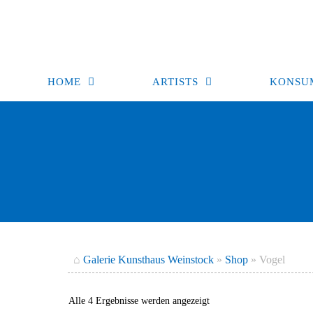
Zum
Inhalt
springen
HOME
ARTISTS
KONSU
⌂
Galerie Kunsthaus Weinstock
»
Shop
»
Vogel
Nach
Alle 4 Ergebnisse werden angezeigt