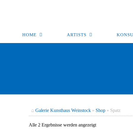
Zum
Inhalt
springen
HOME
ARTISTS
KONSU
⌂
Galerie Kunsthaus Weinstock
»
Shop
»
Spatz
Nach
Alle 2 Ergebnisse werden angezeigt
Aktualität