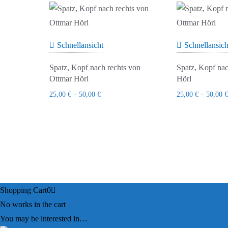
sortiert
Schnellansicht
Schnellansich
Spatz, Kopf nach rechts von
Spatz, Kopf nac
Ottmar Hörl
Hörl
25,00
€
–
50,00
€
25,00
€
–
50,00
€
Shopping Cart
0
No works in the cart
You may be interested in…