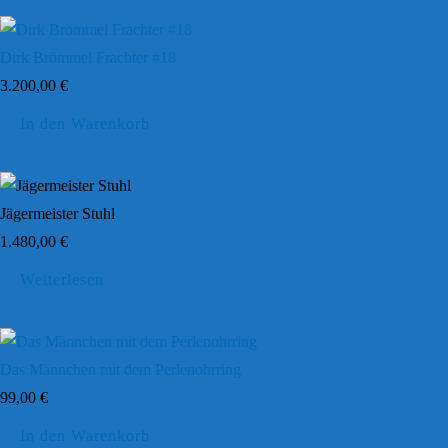
Dirk Brömmel Frachter #18
3.200,00
€
In den Warenkorb
Jägermeister Stuhl
1.480,00
€
Weiterlesen
Das Männchen mit dem Perlenohrring
99,00
€
In den Warenkorb