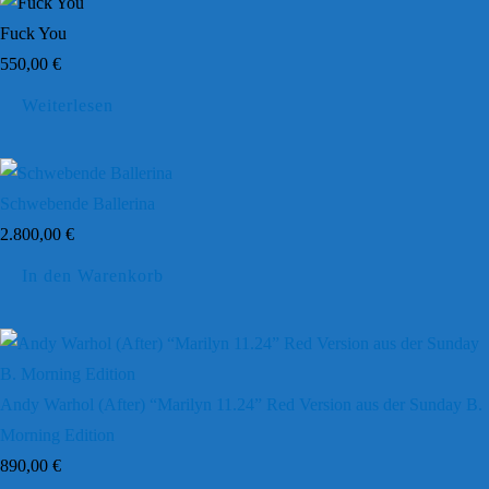
Fuck You
550,00
€
Weiterlesen
Schwebende Ballerina
2.800,00
€
In den Warenkorb
Andy Warhol (After) “Marilyn 11.24” Red Version aus der Sunday B.
Morning Edition
890,00
€