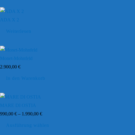
ADA X 2
Weiterlesen
Monet-Mohnfeld
2.900,00
€
In den Warenkorb
MARE DI OSTIA
990,00
€
–
1.990,00
€
Dieses
Ausführung wählen
Produkt