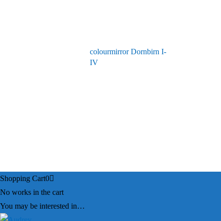
colourmirror Dornbirn I-
IV
Shopping Cart
0
No works in the cart
You may be interested in…