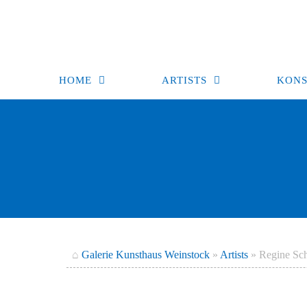
Zum
Inhalt
springen
HOME
ARTISTS
KONS
⌂
Galerie Kunsthaus Weinstock
»
Artists
»
Regine Sc