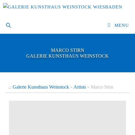
Zum
Inhalt
springen
MENU
MARCO STIRN
GALERIE KUNSTHAUS WEINSTOCK
⌂
Galerie Kunsthaus Weinstock
»
Artists
»
Marco Stirn