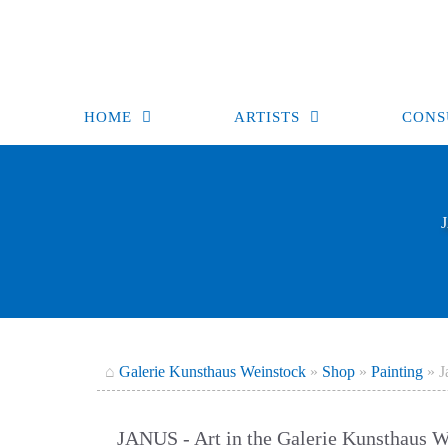
Skip
to
content
HOME
ARTISTS
CONS
⌂
Galerie Kunsthaus Weinstock
»
Shop
»
Painting
»
J
JANUS - Art in the Galerie Kunsthaus W